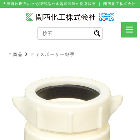
⼤阪府吹⽥市の⽔処理部品や⽔処理装置の開発販売 ｜ 関⻄化⼯株式会社
全商品
ディスポーザー継手