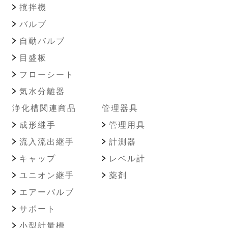
撹拌機
バルブ
自動バルブ
目盛板
フローシート
気水分離器
浄化槽関連商品
管理器具
成形継手
管理用具
流入流出継手
計測器
キャップ
レベル計
ユニオン継手
薬剤
エアーバルブ
サポート
小型計量槽