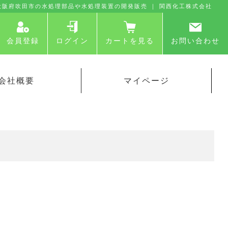
⼤阪府吹⽥市の⽔処理部品や⽔処理装置の開発販売 ｜ 関⻄化⼯株式会社
会員登録
ログイン
カートを見る
お問い合わせ
会社概要
マイページ