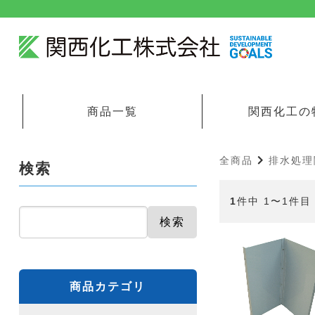
商品一覧
関西化工の
全商品
排水処理
検索
1
件中 1〜1件目
検索
商品カテゴリ