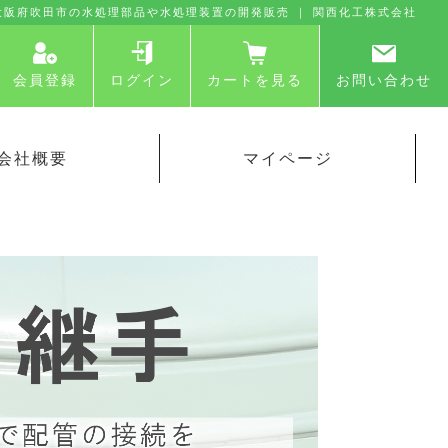
⼤阪府吹⽥市の⽔処理部品や⽔処理装置の開発販売 ｜ 関⻄化⼯株式会社
会員登録
ログイン
カートを見る
お問い合わせ
会社概要
マイページ