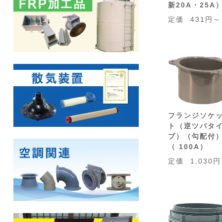
新20A・25A
定価
431円～
フランジソケ
ト（逆ツバタ
プ）（勾配付
（ 100A）
定価
1,030