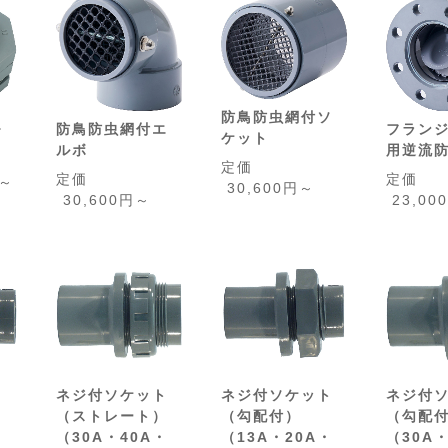
防鳥防虫網付ソ
フラン
防鳥防虫網付エ
ィ
ケット
用逆流
ルボ
定価
定価
定価
円～
30,600円～
23,00
30,600円～
ト
ネジ付ソケット
ネジ付ソケット
ネジ付
）
（ストレート）
（勾配付）
（勾配
・
（30A・40A・
（13A・20A・
（30A・