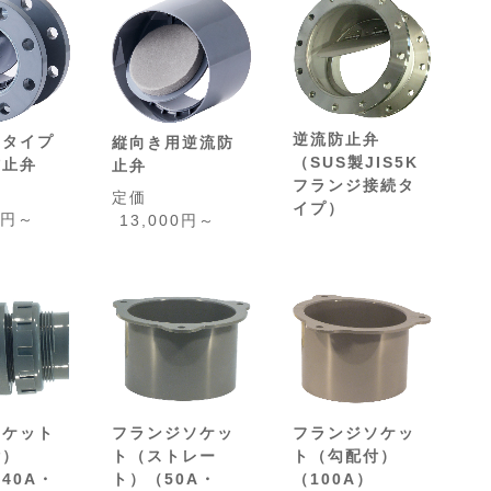
逆流防止弁
ジタイプ
縦向き用逆流防
（SUS製JIS5K
防止弁
止弁
フランジ接続タ
定価
イプ）
0円～
13,000円～
ソケット
フランジソケッ
フランジソケッ
付）
ト（ストレー
ト（勾配付）
40A・
ト）（50A・
（100A）