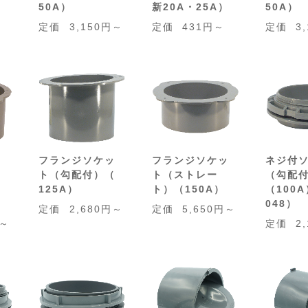
）
50A）
新20A・25A）
50A）
定価
3,150円～
定価
431円～
定価
3
ッ
フランジソケッ
フランジソケッ
ネジ付
イ
ト（勾配付）（
ト（ストレー
（勾配
）
125A）
ト）（150A）
（100A
048）
定価
2,680円～
定価
5,650円～
円～
定価
2