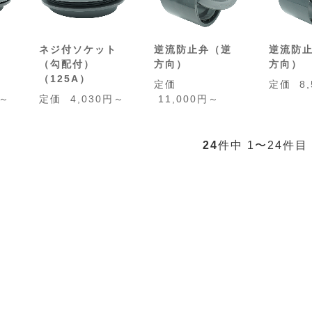
ト
ネジ付ソケット
逆流防止弁（逆
逆流防
）
（勾配付）
方向）
方向）
（125A）
定価
定価
8
円～
定価
4,030円～
11,000円～
24
件中 1〜24件目