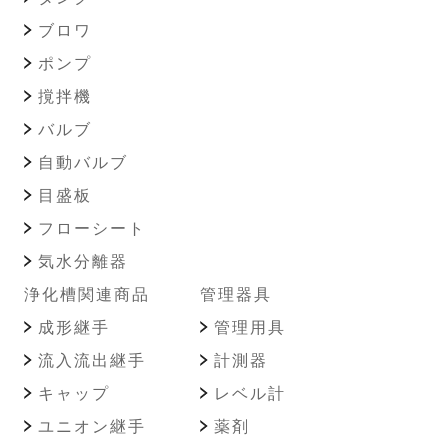
ブロワ
ポンプ
撹拌機
バルブ
自動バルブ
目盛板
フローシート
気水分離器
浄化槽関連商品
管理器具
成形継手
管理用具
流入流出継手
計測器
キャップ
レベル計
ユニオン継手
薬剤