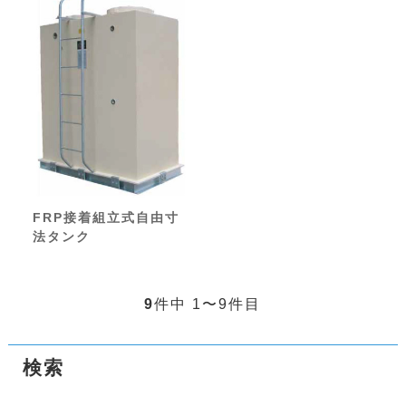
FRP接着組立式自由寸
法タンク
9
件中 1〜9件目
検索