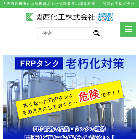
⼤阪府吹⽥市の⽔処理部品や⽔処理装置の開発販売 ｜ 関⻄化⼯株式会社