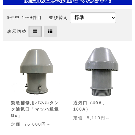
9
件中 1〜9件目
並び替え
表示切替
緊急補修用パネルタン
通気口（40A、
ク通気口「マッハ通気
100A）
Go」
定価
8,110円～
定価
76,600円～