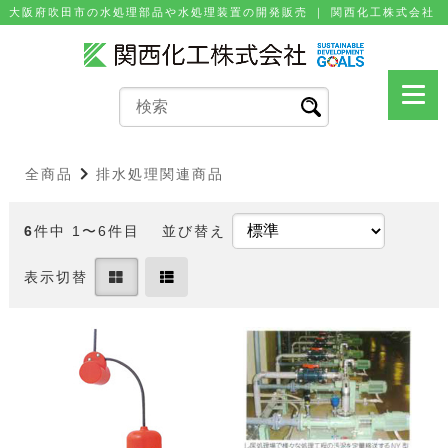
⼤阪府吹⽥市の⽔処理部品や⽔処理装置の開発販売 ｜ 関⻄化⼯株式会社
全商品
排水処理関連商品
6
件中 1〜6件目
並び替え
表示切替