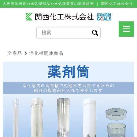
⼤阪府吹⽥市の⽔処理部品や⽔処理装置の開発販売 ｜ 関⻄化⼯株式会社
全商品
浄化槽関連商品