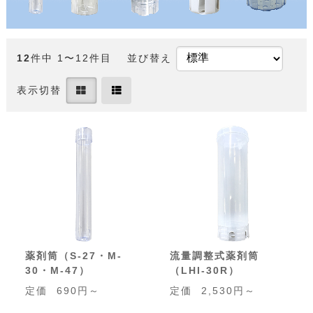
12
件中 1〜12件目
並び替え
表示切替
薬剤筒（S-27・M-
流量調整式薬剤筒
30・M-47）
（LHI-30R）
定価
690円～
定価
2,530円～