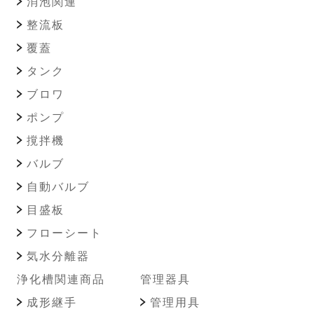
消泡関連
整流板
覆蓋
タンク
ブロワ
ポンプ
撹拌機
バルブ
自動バルブ
目盛板
フローシート
気水分離器
浄化槽関連商品
管理器具
成形継手
管理用具