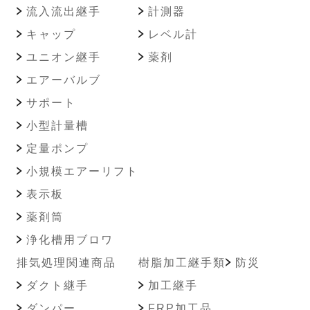
流入流出継手
計測器
キャップ
レベル計
ユニオン継手
薬剤
エアーバルブ
サポート
小型計量槽
定量ポンプ
小規模エアーリフト
表示板
薬剤筒
浄化槽用ブロワ
排気処理関連商品
樹脂加工継手類
防災
ダクト継手
加工継手
ダンパー
FRP加工品