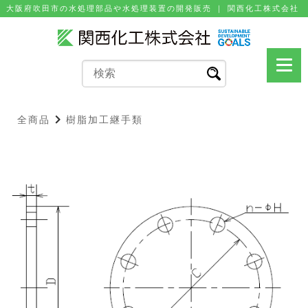
⼤阪府吹⽥市の⽔処理部品や⽔処理装置の開発販売 ｜ 関⻄化⼯株式会社
全商品
樹脂加工継手類