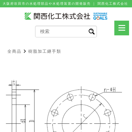
⼤阪府吹⽥市の⽔処理部品や⽔処理装置の開発販売 ｜ 関⻄化⼯株式会社
全商品
樹脂加工継手類