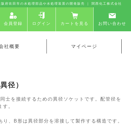
⼤阪府吹⽥市の⽔処理部品や⽔処理装置の開発販売 ｜ 関⻄化⼯株式会社
会員登録
ログイン
カートを見る
お問い合わせ
会社概要
マイページ
（異径）
管同士を接続するための異径ソケットです。配管径を
ます。
があり、B形は異径部分を溶接して製作する構造です。