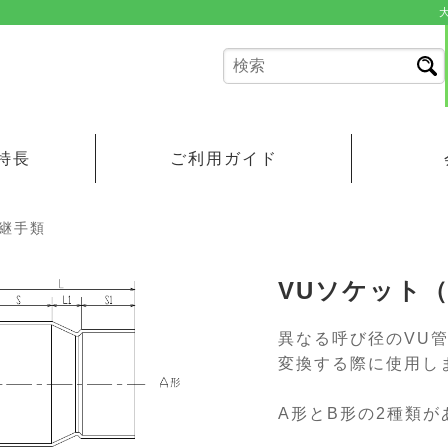
特長
ご利用ガイド
継手類
VUソケット
異なる呼び径のVU
変換する際に使用し
A形とB形の2種類