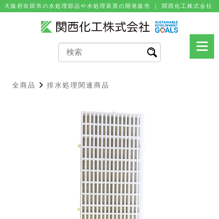
⼤阪府吹⽥市の⽔処理部品や⽔処理装置の開発販売 ｜ 関⻄化⼯株式会社
全商品
排水処理関連商品