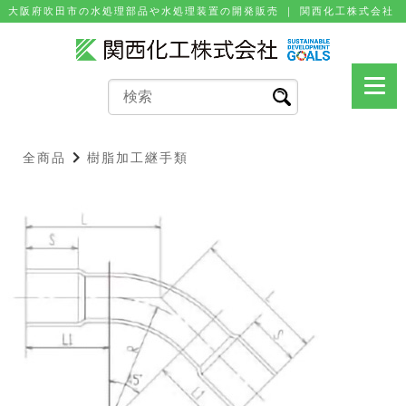
⼤阪府吹⽥市の⽔処理部品や⽔処理装置の開発販売 ｜ 関⻄化⼯株式会社
全商品
樹脂加工継手類