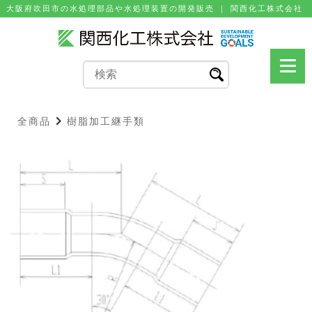
⼤阪府吹⽥市の⽔処理部品や⽔処理装置の開発販売 ｜ 関⻄化⼯株式会社
全商品
樹脂加工継手類