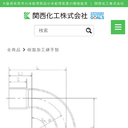
⼤阪府吹⽥市の⽔処理部品や⽔処理装置の開発販売 ｜ 関⻄化⼯株式会社
全商品
樹脂加工継手類