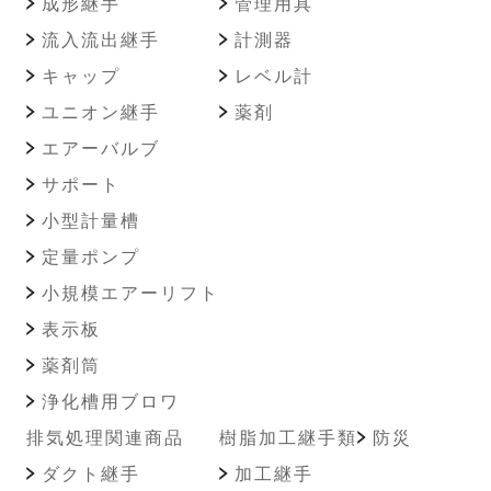
成形継手
管理用具
流入流出継手
計測器
キャップ
レベル計
ユニオン継手
薬剤
エアーバルブ
サポート
小型計量槽
定量ポンプ
小規模エアーリフト
表示板
薬剤筒
浄化槽用ブロワ
排気処理関連商品
樹脂加工継手類
防災
ダクト継手
加工継手